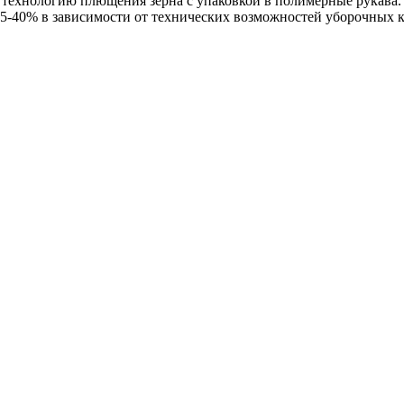
хнологию плющения зерна с упаковкой в полимерные рукава. И
 35-40% в зависимости от технических возможностей уборочных 