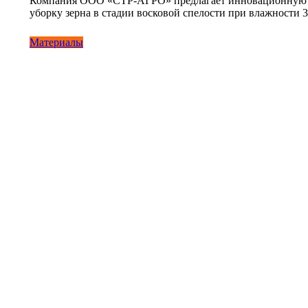
Компания ООО «СТР-АГРО» предлагает инновационную те
уборку зерна в стадии восковой спелости при влажности
Материалы