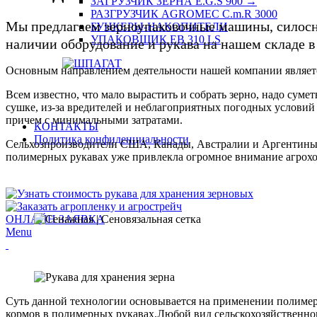
ЗАГРУЗЧИК ЗЕРНА E.G.S 900 →
РАЗГРУЗЧИК AGROMEC С.m.R 3000
Мы предлагаем зерноупаковочные машины, силосны
БУНКЕРЫ-НАКОПИТЕЛИ
УПАКОВЩИК EB 310 LS
наличии оборудование и рукава на нашем складе в 
Основным направлением деятельности нашей компании является
Всем известно, что мало вырастить и собрать зерно, надо суметь
сушке, из-за вредителей и неблагоприятных погодных условий 
причем с минимальными затратами.
КОНТАКТЫ
Политика конфиденциальности
Сельхозпроизводители США, Канады, Австралии и Аргентины и
полимерных рукавах уже привлекла огромное внимание агрохол
+7 (863) 298-03-90
ОНЛАЙН ЗАЯВКА
Menu
Суть данной технологии основывается на применении полимер
кормов в полимерных рукавах.Любой вид сельскохозяйственно