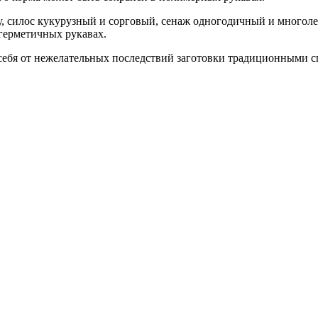
зу, силос кукурузный и сорговый, сенаж одногодичный и много
 герметичных рукавах.
е себя от нежелательных последствий заготовки традиционными с