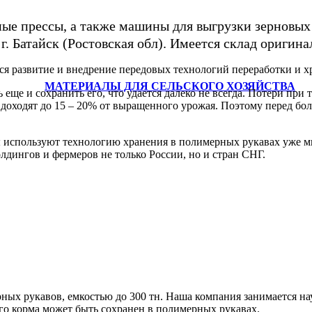
е прессы, а также машины для выгрузки зерновых и
г. Батайск (Ростовская обл). Имеется склад оригина
 развитие и внедрение передовых технологий переработки и хр
МАТЕРИАЛЫ ДЛЯ СЕЛЬСКОГО ХОЗЯЙСТВА
 еще и сохранить его, что удается далеко не всегда. Потери при 
доходят до 15 – 20% от выращенного урожая. Поэтому перед боль
спользуют технологию хранения в полимерных рукавах уже мног
дингов и фермеров не только России, но и стран СНГ.
ных рукавов, емкостью до 300 тн. Наша компания занимается н
го корма может быть сохранен в полимерных рукавах.