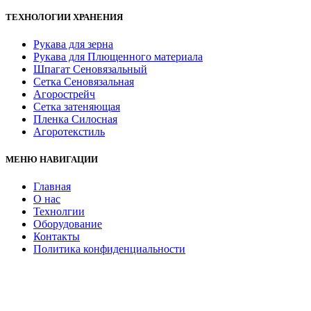
ТЕХНОЛОГИИ ХРАНЕНИЯ
Рукава для зерна
Рукава для Плющенного материала
Шпагат Сеновязальный
Сетка Сеновязальная
Агорострейч
Сетка затеняющая
Пленка Силосная
Агоротекстиль
МЕНЮ НАВИГАЦИИ
Главная
О нас
Технолгии
Оборудование
Контакты
Политика конфиденциальности
ОБОРДОВАНИЕ ХРАНЕНИЯ
Загрузчик Grain Bagger E.G.S 900